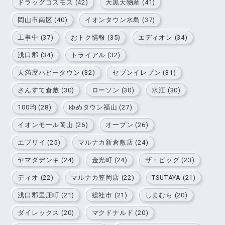
ドラッグコスモス (42)
大黒天物産 (41)
岡山市南区 (40)
イオンタウン水島 (37)
工事中 (37)
おトク情報 (35)
エディオン (34)
浅口郡 (34)
トライアル (32)
天満屋ハピータウン (32)
セブンイレブン (31)
さんすて倉敷 (30)
ローソン (30)
水江 (30)
100均 (28)
ゆめタウン福山 (27)
イオンモール岡山 (26)
オープン (26)
エブリイ (25)
マルナカ新倉敷店 (24)
ヤマダデンキ (24)
金光町 (24)
ザ・ビッグ (23)
ディオ (22)
マルナカ笠岡店 (22)
TSUTAYA (21)
浅口郡里庄町 (21)
総社市 (21)
しまむら (20)
ダイレックス (20)
マクドナルド (20)