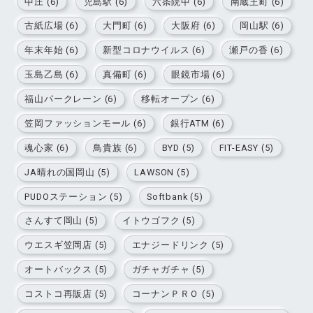
中庄 (6)
児島駅 (6)
六条院中 (6)
南蔵王町 (6)
古紙広場 (6)
大門町 (6)
大阪府 (6)
岡山駅 (6)
年末年始 (6)
新型コロナウイルス (6)
瀬戸の香 (6)
玉島乙島 (6)
真備町 (6)
眼鏡市場 (6)
福山パークレーン (6)
移転オープン (6)
笠岡ファッションモール (6)
銀行ATM (6)
魂心家 (6)
鳥貴族 (6)
BYD (5)
FIT-EASY (5)
JA晴れの国岡山 (5)
LAWSON (5)
PUDOステーション (5)
Softbank (5)
さんすて岡山 (5)
イトウゴフク (5)
ウエスギ笠岡店 (5)
エナジードリンク (5)
オートバックス (5)
ガチャガチャ (5)
コストコ再販店 (5)
コーナンＰＲＯ (5)