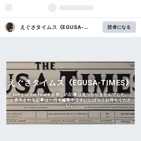
えぐさタイムス《EGUSA-
読者になる
TIMES》
えぐさタイムス《EGUSA-TIMES》
「 Entry is not found お探しの記事は見つかりませんでした。」
と表示される記事は、只今編集中です。しばらくお待ちくださ
い。